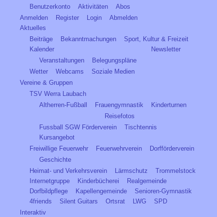
Benutzerkonto
Aktivitäten
Abos
Anmelden
Register
Login
Abmelden
Aktuelles
Beiträge
Bekanntmachungen
Sport, Kultur & Freizeit
Kalender
Newsletter
Veranstaltungen
Belegungspläne
Wetter
Webcams
Soziale Medien
Vereine & Gruppen
TSV Werra Laubach
Altherren-Fußball
Frauengymnastik
Kinderturnen
Reisefotos
Fussball SGW Förderverein
Tischtennis
Kursangebot
Freiwillige Feuerwehr
Feuerwehrverein
Dorfförderverein
Geschichte
Heimat- und Verkehrsverein
Lärmschutz
Trommelstock
Internetgruppe
Kinderbücherei
Realgemeinde
Dorfbildpflege
Kapellengemeinde
Senioren-Gymnastik
4friends
Silent Guitars
Ortsrat
LWG
SPD
Interaktiv