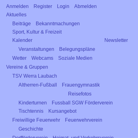
Anmelden
Register
Login
Abmelden
Aktuelles
Beiträge
Bekanntmachungen
Sport, Kultur & Freizeit
Kalender
Newsletter
Veranstaltungen
Belegungspläne
Wetter
Webcams
Soziale Medien
Vereine & Gruppen
TSV Werra Laubach
Altherren-Fußball
Frauengymnastik
Reisefotos
Kinderturnen
Fussball SGW Förderverein
Tischtennis
Kursangebot
Freiwillige Feuerwehr
Feuerwehrverein
Geschichte
Dorfförderverein
Heimat- und Verkehrsverein