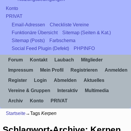
Konto
PRIVAT
Email-Adressen
Checkliste Vereine
Funktionäre Übersicht
Sitemap (Seiten & Kat.)
Sitemap (Posts)
Farbschema
Social Feed Plugin (Defekt)
PHPINFO
Forum
Kontakt
Laubach
Mitglieder
Impressum
Mein Profil
Registrieren
Anmelden
Register
Login
Abmelden
Aktuelles
Vereine & Gruppen
Interaktiv
Multimedia
Archiv
Konto
PRIVAT
Startseite
→Tags
Kerpen
Schlagwort-Archive:
Kerpen