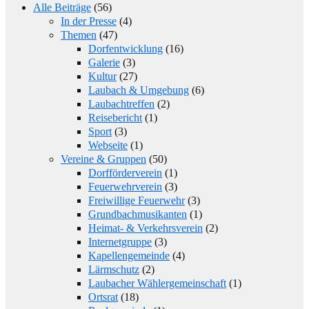
Alle Beiträge
(56)
In der Presse
(4)
Themen
(47)
Dorfentwicklung
(16)
Galerie
(3)
Kultur
(27)
Laubach & Umgebung
(6)
Laubachtreffen
(2)
Reisebericht
(1)
Sport
(3)
Webseite
(1)
Vereine & Gruppen
(50)
Dorfförderverein
(1)
Feuerwehrverein
(3)
Freiwillige Feuerwehr
(3)
Grundbachmusikanten
(1)
Heimat- & Verkehrsverein
(2)
Internetgruppe
(3)
Kapellengemeinde
(4)
Lärmschutz
(2)
Laubacher Wählergemeinschaft
(1)
Ortsrat
(18)