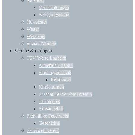
Kalender
Veranstaltungen
Belegungspläne
Newsletter
Wetter
Webcams
Soziale Medien
Vereine & Gruppen
TSV Werra Laubach
Altherren-Fußball
Frauengymnastik
Reisefotos
Kinderturnen
Fussball SGW Förderverein
Tischtennis
Kursangebot
Freiwillige Feuerwehr
Geschichte
Feuerwehrverein