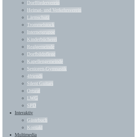
Dorfförderverein
Heimat- und Verkehrsverein
Lärmschutz
Trommelstock
Internetgruppe
Kinderbücherei
Realgemeinde
Dorfbildpflege
Kapellengemeinde
Senioren-Gymnastik
4friends
Silent Guitars
Ortsrat
LWG
SPD
Interaktiv
Gästebuch
Kontakt
Multimedia