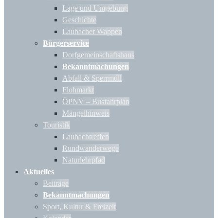
Lage und Umgebung
Geschichte
Laubacher Wappen
Bürgerservice
Dorfgemeinschaftshaus
Bekanntmachungen
Abfall & Sperrmüll
Flohmarkt
ÖPNV – Busfahrplan
Mängelhinweis
Touristik
Laubachtreffen
Rundwanderwege
Naturlehrpfad
Aktuelles
Beiträge
Bekanntmachungen
Sport, Kultur & Freizeit