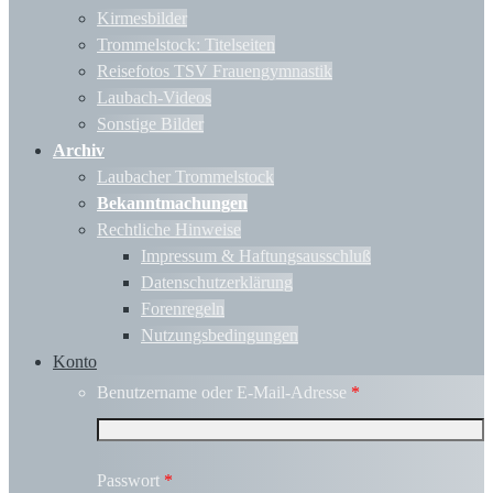
Kirmesbilder
Trommelstock: Titelseiten
Reisefotos TSV Frauengymnastik
Laubach-Videos
Sonstige Bilder
Archiv
Laubacher Trommelstock
Bekanntmachungen
Rechtliche Hinweise
Impressum & Haftungsausschluß
Datenschutzerklärung
Forenregeln
Nutzungsbedingungen
Konto
Benutzername oder E-Mail-Adresse
*
Passwort
*