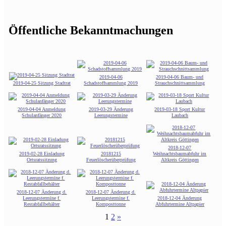
Öffentliche Bekanntmachungen
2019-04-06
2019-04-06 Baum- und
2019-04-25 Sitzung Stadtrat
Schadstoffsammlung 2019
Strauchschnittsammlung
2019-04-04 Anmeldung
2019-03-29 Änderung
2019-03-18 Sport Kultur
Schulanfänger 2020
Leerungstermine
Laubach
2018-12-07
2019-02-28 Einladung
20181215
Weihnachtsbaumabfuhr im
Ortsratssitzung
Feuerlöscherüberprüfung
Altkreis Göttingen
2018-12-07 Änderung d.
2018-12-07 Änderung d.
Leerungstermine f.
Leerungstermine f.
2018-12-04 Änderung
Restabfallbehälter
Komposttonne
Abfuhrtermine Altpapier
1
2
»