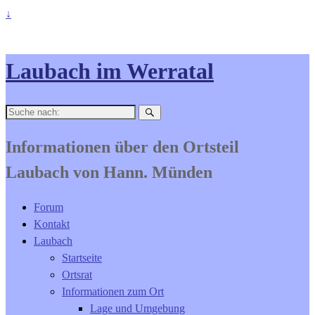
↓
Laubach im Werratal
Suche
nach:
Informationen über den Ortsteil
Laubach von Hann. Münden
Forum
Kontakt
Laubach
Startseite
Ortsrat
Informationen zum Ort
Lage und Umgebung