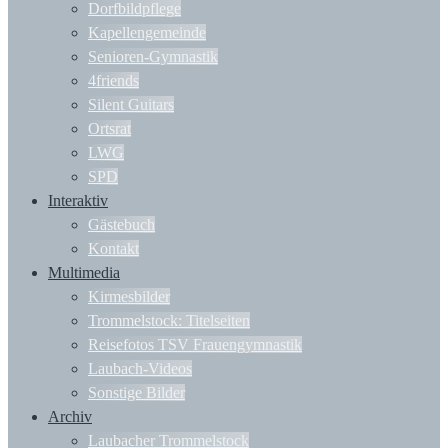
Dorfbildpflege
Kapellengemeinde
Senioren-Gymnastik
4friends
Silent Guitars
Ortsrat
LWG
SPD
Interaktiv
Gästebuch
Kontakt
Multimedia
Kirmesbilder
Trommelstock: Titelseiten
Reisefotos TSV Frauengymnastik
Laubach-Videos
Sonstige Bilder
Archiv
Laubacher Trommelstock