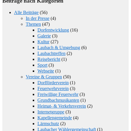
Beiträge nach Kategorien
Alle Beiträge
(56)
In der Presse
(4)
Themen
(47)
Dorfentwicklung
(16)
Galerie
(3)
Kultur
(27)
Laubach & Umgebung
(6)
Laubachtreffen
(2)
Reisebericht
(1)
Sport
(3)
Webseite
(1)
Vereine & Gruppen
(50)
Dorfförderverein
(1)
Feuerwehrverein
(3)
Freiwillige Feuerwehr
(3)
Grundbachmusikanten
(1)
Heimat- & Verkehrsverein
(2)
Internetgruppe
(3)
Kapellengemeinde
(4)
Lärmschutz
(2)
Laubacher Wählergemeinschaft
(1)