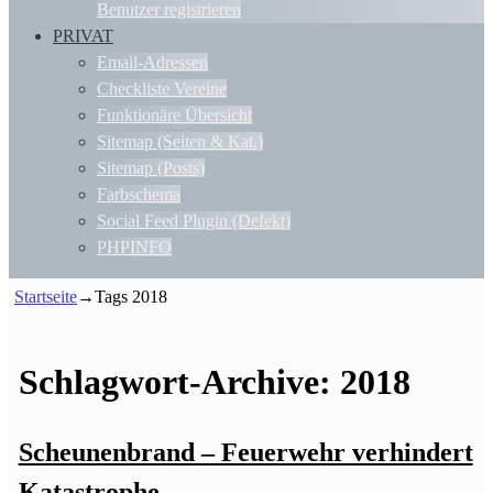
Benutzer registrieren
PRIVAT
Email-Adressen
Checkliste Vereine
Funktionäre Übersicht
Sitemap (Seiten & Kat.)
Sitemap (Posts)
Farbschema
Social Feed Plugin (Defekt)
PHPINFO
Startseite
→Tags
2018
Schlagwort-Archive:
2018
Scheunenbrand – Feuerwehr verhindert
Katastrophe