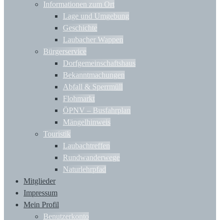
Informationen zum Ort
Lage und Umgebung
Geschichte
Laubacher Wappen
Bürgerservice
Dorfgemeinschaftshaus
Bekanntmachungen
Abfall & Sperrmüll
Flohmarkt
ÖPNV – Busfahrplan
Mängelhinweis
Touristik
Laubachtreffen
Rundwanderwege
Naturlehrpfad
Mitglieder
Impressum
Mein Profil
Benutzerkonto