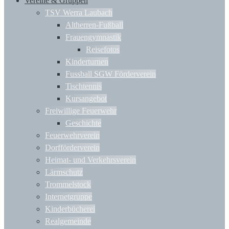
Vereine & Gruppen
TSV Werra Laubach
Altherren-Fußball
Frauengymnastik
Reisefotos
Kinderturnen
Fussball SGW Förderverein
Tischtennis
Kursangebot
Freiwillige Feuerwehr
Geschichte
Feuerwehrverein
Dorfförderverein
Heimat- und Verkehrsverein
Lärmschutz
Trommelstock
Internetgruppe
Kinderbücherei
Realgemeinde