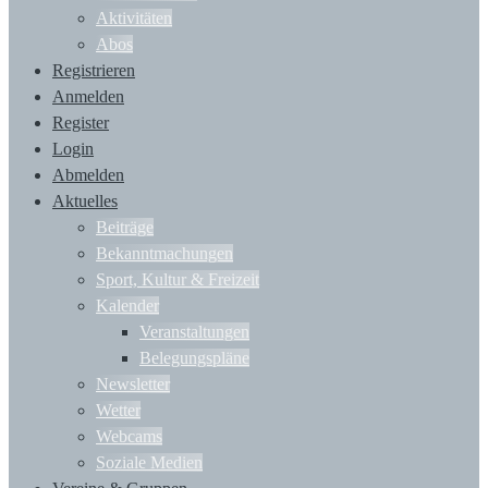
Aktivitäten
Abos
Registrieren
Anmelden
Register
Login
Abmelden
Aktuelles
Beiträge
Bekanntmachungen
Sport, Kultur & Freizeit
Kalender
Veranstaltungen
Belegungspläne
Newsletter
Wetter
Webcams
Soziale Medien