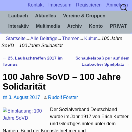
Kontakt
Impressum
Registrieren
Anmelden
Laubach
Aktuelles
Vereine & Gruppen
Interaktiv
Multimedia
Archiv
Konto
PRIVAT
Startseite
→
Alle Beiträge
→
Themen
→
Kultur
→
100 Jahre
SoVD – 100 Jahre Solidarität
←
25. Laubachtreffen 2017 im
Schaukelspaß pur auf dem
Artikelnavigation
Taunus
Laubacher Spielplatz
→
100 Jahre SoVD – 100 Jahre
Solidarität
3. August 2017
Rudolf Förster
Der Sozialverband Deutschland
wurde im Jahr 1917 von Erich Kuttner
und Gleichgesinnten unter dem
Namen „Bund der Kriegsteilnehmer und