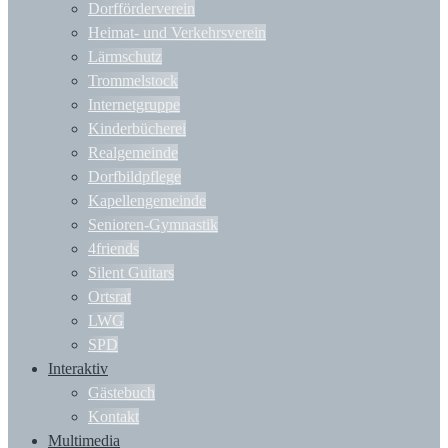
Dorfförderverein
Heimat- und Verkehrsverein
Lärmschutz
Trommelstock
Internetgruppe
Kinderbücherei
Realgemeinde
Dorfbildpflege
Kapellengemeinde
Senioren-Gymnastik
4friends
Silent Guitars
Ortsrat
LWG
SPD
Interaktiv
Gästebuch
Kontakt
Multimedia