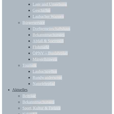
Lage und Umgebung
Geschichte
Laubacher Wappen
Bürgerservice
Dorfgemeinschaftshaus
Bekanntmachungen
Abfall & Sperrmüll
Flohmarkt
ÖPNV – Busfahrplan
Mängelhinweis
Touristik
Laubachtreffen
Rundwanderwege
Naturlehrpfad
Aktuelles
Beiträge
Bekanntmachungen
Sport, Kultur & Freizeit