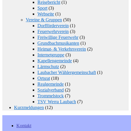
Reisebericht
(1)
Sport
(3)
Webseite
(1)
Vereine & Gruppen
(50)
Dorfförderverein
(1)
Feuerwehrverein
(3)
Freiwillige Feuerwehr
(3)
Grundbachmusikanten
(1)
Heimat- & Verkehrsverein
(2)
Internetgruppe
(3)
Kapellengemeinde
(4)
Lärmschutz
(2)
Laubacher Wählergemeinschaft
(1)
Ortsrat
(18)
Realgemeinde
(1)
Sozialverband
(2)
Trommelstock
(7)
TSV Werra Laubach
(7)
Kurzmeldungen
(12)
Kontakt