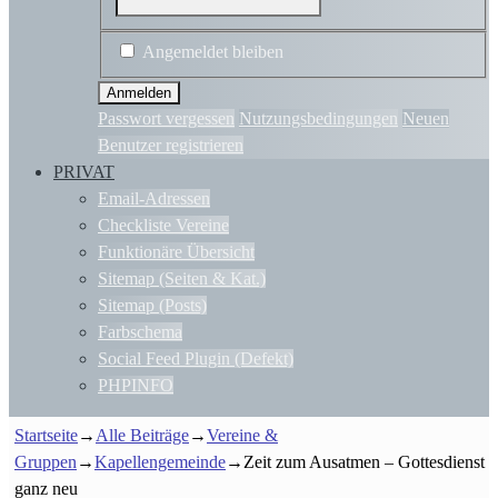
Angemeldet bleiben
Passwort vergessen
Nutzungsbedingungen
Neuen
Benutzer registrieren
PRIVAT
Email-Adressen
Checkliste Vereine
Funktionäre Übersicht
Sitemap (Seiten & Kat.)
Sitemap (Posts)
Farbschema
Social Feed Plugin (Defekt)
PHPINFO
Startseite
→
Alle Beiträge
→
Vereine &
Gruppen
→
Kapellengemeinde
→
Zeit zum Ausatmen – Gottesdienst
ganz neu