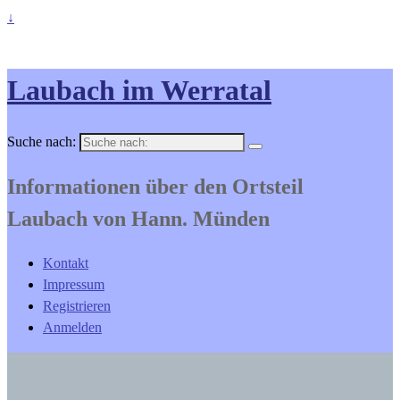
↓
Laubach im Werratal
Suche nach:
Informationen über den Ortsteil
Laubach von Hann. Münden
Kontakt
Impressum
Registrieren
Anmelden