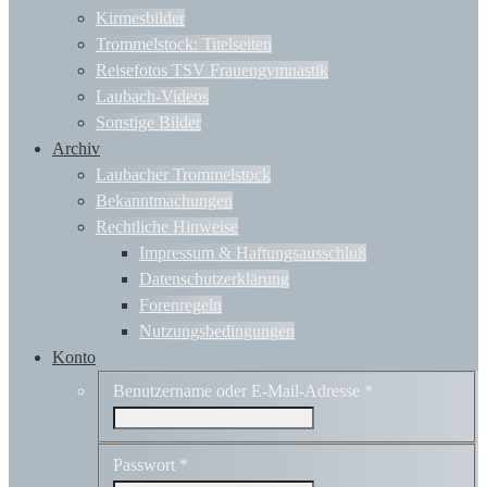
Kirmesbilder
Trommelstock: Titelseiten
Reisefotos TSV Frauengymnastik
Laubach-Videos
Sonstige Bilder
Archiv
Laubacher Trommelstock
Bekanntmachungen
Rechtliche Hinweise
Impressum & Haftungsausschluß
Datenschutzerklärung
Forenregeln
Nutzungsbedingungen
Konto
Benutzername oder E-Mail-Adresse
*
Passwort
*