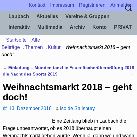
Kontakt
Impressum
Registrieren
Anmelden
Laubach
Aktuelles
Vereine & Gruppen
Interaktiv
Multimedia
Archiv
Konto
PRIVAT
Startseite
→
Alle
Beiträge
→
Themen
→
Kultur
→
Weihnachtsmarkt 2018 – geht
doch!
←
Einladung – Münden tanzt in
Feuerlöscherüberprüfung 2018
Artikelnavigation
die Nacht des Sports 2019
→
Weihnachtsmarkt 2018 – geht
doch!
13. Dezember 2018
Isolde Salisbury
Eine Zeitlang blieb in Laubach die
Frage unbeantwortet, ob es 2018 überhaupt einen
Weihnachtsmarkt geben würde. Wenn ja, dann wo und wann