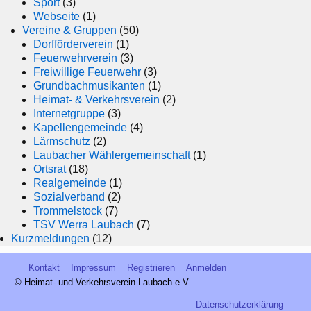
Sport
(3)
Webseite
(1)
Vereine & Gruppen
(50)
Dorfförderverein
(1)
Feuerwehrverein
(3)
Freiwillige Feuerwehr
(3)
Grundbachmusikanten
(1)
Heimat- & Verkehrsverein
(2)
Internetgruppe
(3)
Kapellengemeinde
(4)
Lärmschutz
(2)
Laubacher Wählergemeinschaft
(1)
Ortsrat
(18)
Realgemeinde
(1)
Sozialverband
(2)
Trommelstock
(7)
TSV Werra Laubach
(7)
Kurzmeldungen
(12)
Kontakt
Impressum
Registrieren
Anmelden
© Heimat- und Verkehrsverein Laubach e.V.
Datenschutzerklärung