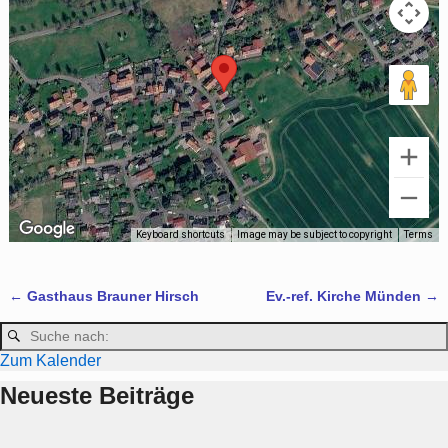
Keyboard shortcuts
Image may be subject to copyright
Terms
←
Gasthaus Brauner Hirsch
Ev.-ref. Kirche Münden
→
Artikelnavigation
Zum Kalender
Neueste Beiträge