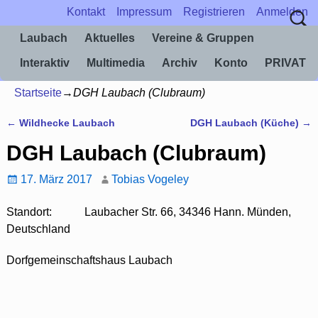
Kontakt
Impressum
Registrieren
Anmelden
Laubach
Aktuelles
Vereine & Gruppen
Interaktiv
Multimedia
Archiv
Konto
PRIVAT
Startseite
→
DGH Laubach (Clubraum)
←
Wildhecke Laubach
DGH Laubach (Küche)
→
Artikelnavigation
DGH Laubach (Clubraum)
17. März 2017
Tobias Vogeley
Standort:
Laubacher Str. 66, 34346 Hann. Münden,
Deutschland
Dorfgemeinschaftshaus Laubach