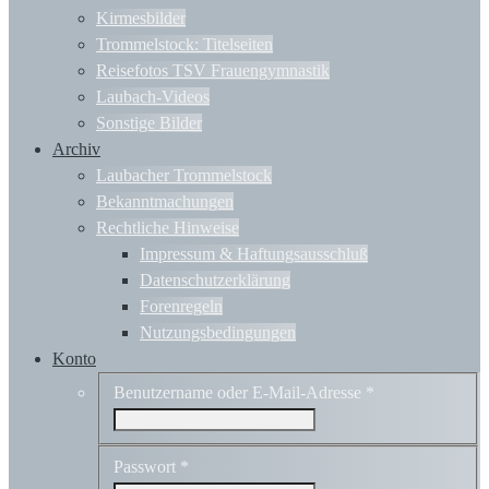
Kirmesbilder
Trommelstock: Titelseiten
Reisefotos TSV Frauengymnastik
Laubach-Videos
Sonstige Bilder
Archiv
Laubacher Trommelstock
Bekanntmachungen
Rechtliche Hinweise
Impressum & Haftungsausschluß
Datenschutzerklärung
Forenregeln
Nutzungsbedingungen
Konto
Benutzername oder E-Mail-Adresse
*
Passwort
*