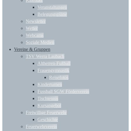
Kalender
Veranstaltungen
Belegungspläne
Newsletter
Wetter
Webcams
Soziale Medien
Vereine & Gruppen
TSV Werra Laubach
Altherren-Fußball
Frauengymnastik
Reisefotos
Kinderturnen
Fussball SGW Förderverein
Tischtennis
Kursangebot
Freiwillige Feuerwehr
Geschichte
Feuerwehrverein