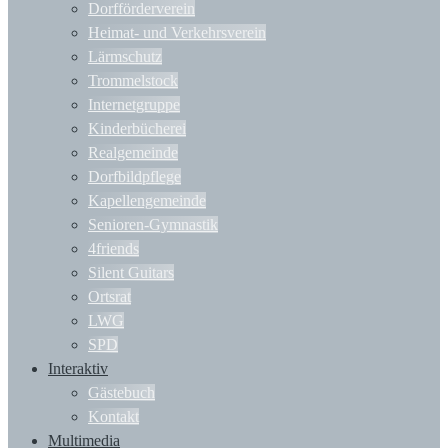
Dorfförderverein
Heimat- und Verkehrsverein
Lärmschutz
Trommelstock
Internetgruppe
Kinderbücherei
Realgemeinde
Dorfbildpflege
Kapellengemeinde
Senioren-Gymnastik
4friends
Silent Guitars
Ortsrat
LWG
SPD
Interaktiv
Gästebuch
Kontakt
Multimedia