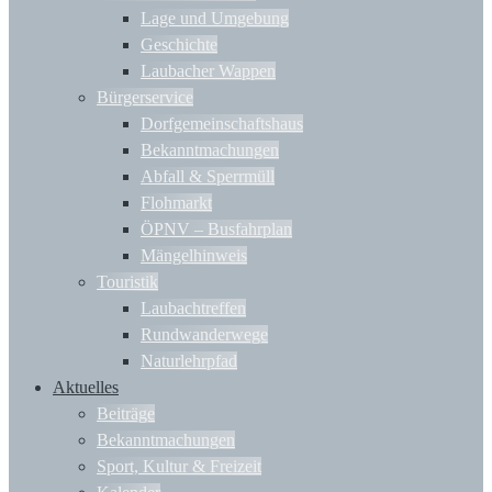
Lage und Umgebung
Geschichte
Laubacher Wappen
Bürgerservice
Dorfgemeinschaftshaus
Bekanntmachungen
Abfall & Sperrmüll
Flohmarkt
ÖPNV – Busfahrplan
Mängelhinweis
Touristik
Laubachtreffen
Rundwanderwege
Naturlehrpfad
Aktuelles
Beiträge
Bekanntmachungen
Sport, Kultur & Freizeit