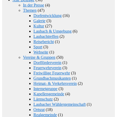
In der Presse
(4)
Themen
(47)
Dorfentwicklung
(16)
Galerie
(3)
Kultur
(27)
Laubach & Umgebung
(6)
Laubachtreffen
(2)
Reisebericht
(1)
Sport
(3)
Webseite
(1)
Vereine & Gruppen
(50)
Dorfförderverein
(1)
Feuerwehrverein
(3)
Freiwillige Feuerwehr
(3)
Grundbachmusikanten
(1)
Heimat- & Verkehrsverein
(2)
Internetgruppe
(3)
Kapellengemeinde
(4)
Lärmschutz
(2)
Laubacher Wählergemeinschaft
(1)
Ortsrat
(18)
Realgemeinde
(1)