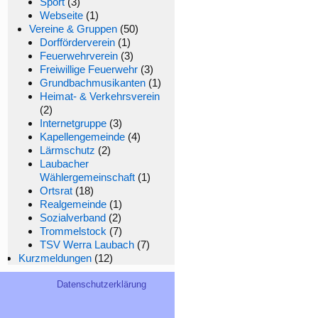
Sport
(3)
Webseite
(1)
Vereine & Gruppen
(50)
Dorfförderverein
(1)
Feuerwehrverein
(3)
Freiwillige Feuerwehr
(3)
Grundbachmusikanten
(1)
Heimat- & Verkehrsverein
(2)
Internetgruppe
(3)
Kapellengemeinde
(4)
Lärmschutz
(2)
Laubacher
Wählergemeinschaft
(1)
Ortsrat
(18)
Realgemeinde
(1)
Sozialverband
(2)
Trommelstock
(7)
TSV Werra Laubach
(7)
Kurzmeldungen
(12)
Datenschutzerklärung