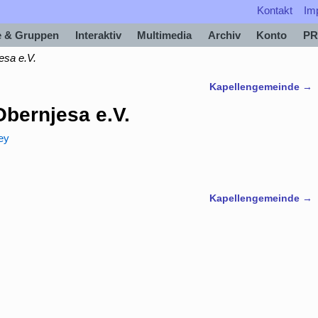
Kontakt
Im
e & Gruppen
Interaktiv
Multimedia
Archiv
Konto
PR
esa e.V.
Kapellengemeinde
→
Obernjesa e.V.
ey
Kapellengemeinde
→