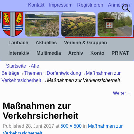
Kontakt
Impressum
Registrieren
Anmelden
Laubach
Aktuelles
Vereine & Gruppen
Interaktiv
Multimedia
Archiv
Konto
PRIVAT
Startseite
→
Alle
Beiträge
→
Themen
→
Dorfentwicklung
→
Maßnahmen zur
Verkehrssicherheit
→
Maßnahmen zur Verkehrsicherheit
Weiter →
Bilder-Navigation
Maßnahmen zur
Verkehrsicherheit
Published
28. Juni 2017
at
500 × 500
in
Maßnahmen zur
Verkehrssicherheit