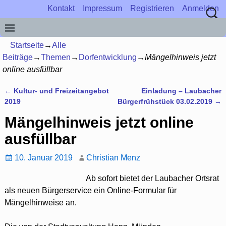
Kontakt
Impressum
Registrieren
Anmelden
Startseite
→
Alle
Beiträge
→
Themen
→
Dorfentwicklung
→
Mängelhinweis jetzt
online ausfüllbar
←
Kultur- und Freizeitangebot
Einladung – Laubacher
Artikelnavigation
2019
Bürgerfrühstück 03.02.2019
→
Mängelhinweis jetzt online
ausfüllbar
10. Januar 2019
Christian Menz
Ab sofort bietet der Laubacher Ortsrat
als neuen Bürgerservice ein Online-Formular für
Mängelhinweise an.