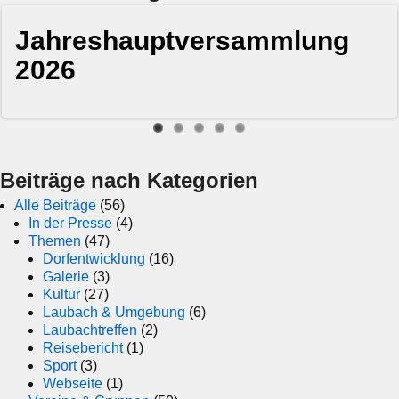
Jahreshauptversammlung
Wir gründen einen
Jahreshauptversammlung
Verschmelzungsversammlu
Info-Veranstaltung zur
2026
Dorfförderverein!
TSV Werra Laubach e.V.
ng TSV Werra Laubach
Fusion unserer Vereine
Beiträge nach Kategorien
Alle Beiträge
(56)
In der Presse
(4)
Themen
(47)
Dorfentwicklung
(16)
Galerie
(3)
Kultur
(27)
Laubach & Umgebung
(6)
Laubachtreffen
(2)
Reisebericht
(1)
Sport
(3)
Webseite
(1)