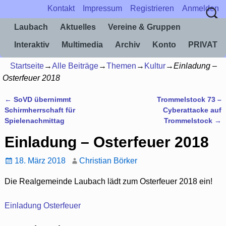
Kontakt
Impressum
Registrieren
Anmelden
Laubach
Aktuelles
Vereine & Gruppen
Interaktiv
Multimedia
Archiv
Konto
PRIVAT
Startseite
→
Alle Beiträge
→
Themen
→
Kultur
→
Einladung –
Osterfeuer 2018
←
SoVD übernimmt
Trommelstock 73 –
Artikelnavigation
Schirmherrschaft für
Cyberattacke auf
Spielenachmittag
Trommelstock
→
Einladung – Osterfeuer 2018
18. März 2018
Christian Börker
Die Realgemeinde Laubach lädt zum Osterfeuer 2018 ein!
Einladung Osterfeuer