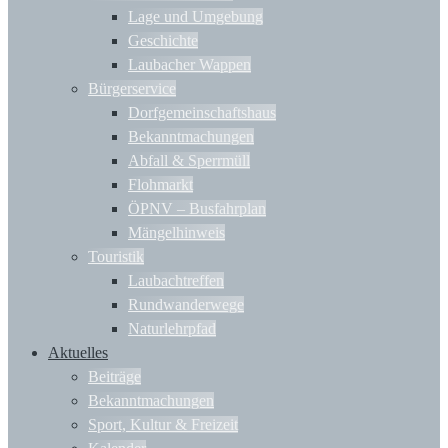
Lage und Umgebung
Geschichte
Laubacher Wappen
Bürgerservice
Dorfgemeinschaftshaus
Bekanntmachungen
Abfall & Sperrmüll
Flohmarkt
ÖPNV – Busfahrplan
Mängelhinweis
Touristik
Laubachtreffen
Rundwanderwege
Naturlehrpfad
Aktuelles
Beiträge
Bekanntmachungen
Sport, Kultur & Freizeit