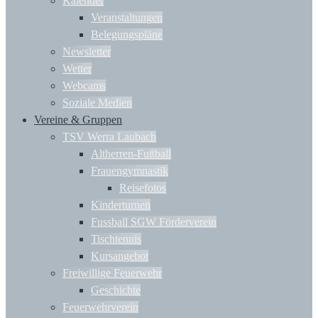
Kalender
Veranstaltungen
Belegungspläne
Newsletter
Wetter
Webcams
Soziale Medien
Vereine & Gruppen
TSV Werra Laubach
Altherren-Fußball
Frauengymnastik
Reisefotos
Kinderturnen
Fussball SGW Förderverein
Tischtennis
Kursangebot
Freiwillige Feuerwehr
Geschichte
Feuerwehrverein