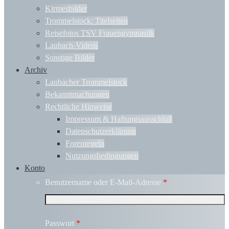
Kirmesbilder
Trommelstock: Titelseiten
Reisefotos TSV Frauengymnastik
Laubach-Videos
Sonstige Bilder
Archiv
Laubacher Trommelstock
Bekanntmachungen
Rechtliche Hinweise
Impressum & Haftungsausschluß
Datenschutzerklärung
Forenregeln
Nutzungsbedingungen
Konto
Benutzername oder E-Mail-Adresse
*
Passwort
*