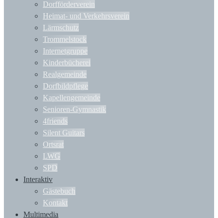
Dorfförderverein
Heimat- und Verkehrsverein
Lärmschutz
Trommelstock
Internetgruppe
Kinderbücherei
Realgemeinde
Dorfbildpflege
Kapellengemeinde
Senioren-Gymnastik
4friends
Silent Guitars
Ortsrat
LWG
SPD
Interaktiv
Gästebuch
Kontakt
Multimedia