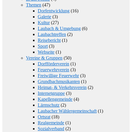
Themen
(47)
Dorfentwicklung
(16)
Galerie
(3)
Kultur
(27)
Laubach & Umgebung
(6)
Laubachtreffen
(2)
Reisebericht
(1)
Sport
(3)
Webseite
(1)
Vereine & Gruppen
(50)
Dorfförderverein
(1)
Feuerwehrverein
(3)
Freiwillige Feuerwehr
(3)
Grundbachmusikanten
(1)
Heimat- & Verkehrsverein
(2)
Internetgruppe
(3)
Kapellengemeinde
(4)
Lärmschutz
(2)
Laubacher Wählergemeinschaft
(1)
Ortsrat
(18)
Realgemeinde
(1)
Sozialverband
(2)