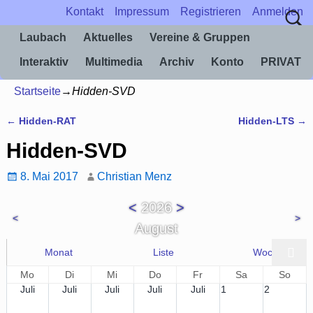
Kontakt
Impressum
Registrieren
Anmelden
Laubach
Aktuelles
Vereine & Gruppen
Interaktiv
Multimedia
Archiv
Konto
PRIVAT
Startseite
→
Hidden-SVD
←
Hidden-RAT
Hidden-LTS
→
Artikelnavigation
Hidden-SVD
8. Mai 2017
Christian Menz
<
2026
>
<
>
August
Monat
Liste
Woche
Mo
Di
Mi
Do
Fr
Sa
So
Juli
Juli
Juli
Juli
Juli
1
2