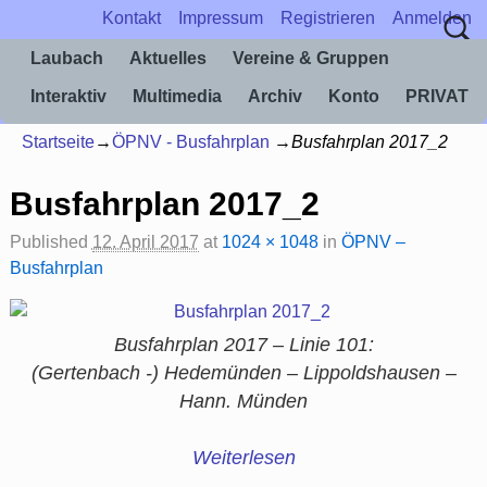
Kontakt
Impressum
Registrieren
Anmelden
Laubach
Aktuelles
Vereine & Gruppen
Interaktiv
Multimedia
Archiv
Konto
PRIVAT
Startseite
→
ÖPNV - Busfahrplan
→
Busfahrplan 2017_2
Busfahrplan 2017_2
Published
12. April 2017
at
1024 × 1048
in
ÖPNV –
Busfahrplan
Busfahrplan 2017 – Linie 101:
(Gertenbach -) Hedemünden – Lippoldshausen –
Hann. Münden
Weiterlesen