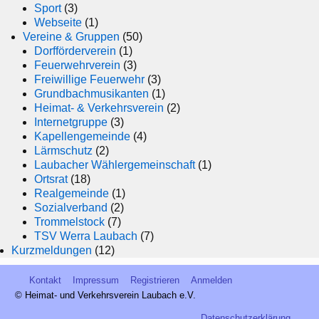
Sport
(3)
Webseite
(1)
Vereine & Gruppen
(50)
Dorfförderverein
(1)
Feuerwehrverein
(3)
Freiwillige Feuerwehr
(3)
Grundbachmusikanten
(1)
Heimat- & Verkehrsverein
(2)
Internetgruppe
(3)
Kapellengemeinde
(4)
Lärmschutz
(2)
Laubacher Wählergemeinschaft
(1)
Ortsrat
(18)
Realgemeinde
(1)
Sozialverband
(2)
Trommelstock
(7)
TSV Werra Laubach
(7)
Kurzmeldungen
(12)
Kontakt
Impressum
Registrieren
Anmelden
© Heimat- und Verkehrsverein Laubach e.V.
Datenschutzerklärung