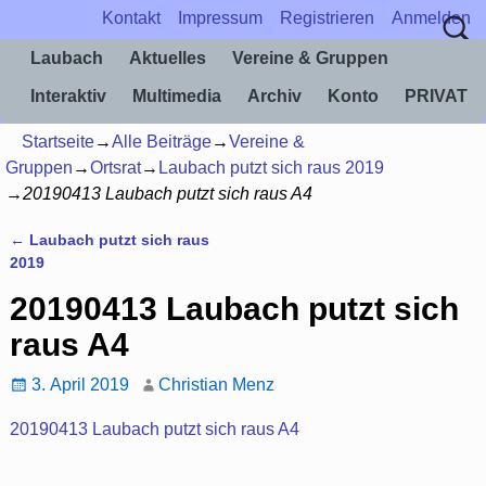
Kontakt
Impressum
Registrieren
Anmelden
Laubach
Aktuelles
Vereine & Gruppen
Interaktiv
Multimedia
Archiv
Konto
PRIVAT
Startseite
→
Alle Beiträge
→
Vereine &
Gruppen
→
Ortsrat
→
Laubach putzt sich raus 2019
→
20190413 Laubach putzt sich raus A4
←
Laubach putzt sich raus
Artikelnavigation
2019
20190413 Laubach putzt sich
raus A4
3. April 2019
Christian Menz
20190413 Laubach putzt sich raus A4