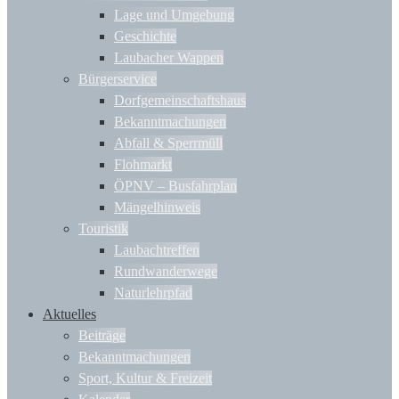
Lage und Umgebung
Geschichte
Laubacher Wappen
Bürgerservice
Dorfgemeinschaftshaus
Bekanntmachungen
Abfall & Sperrmüll
Flohmarkt
ÖPNV – Busfahrplan
Mängelhinweis
Touristik
Laubachtreffen
Rundwanderwege
Naturlehrpfad
Aktuelles
Beiträge
Bekanntmachungen
Sport, Kultur & Freizeit