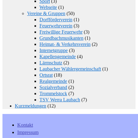
Sport
(3)
Webseite
(1)
Vereine & Gruppen
(50)
Dorfförderverein
(1)
Feuerwehrverein
(3)
Freiwillige Feuerwehr
(3)
Grundbachmusikanten
(1)
Heimat- & Verkehrsverein
(2)
Internetgruppe
(3)
Kapellengemeinde
(4)
Lärmschutz
(2)
Laubacher Wählergemeinschaft
(1)
Ortsrat
(18)
Realgemeinde
(1)
Sozialverband
(2)
Trommelstock
(7)
TSV Werra Laubach
(7)
Kurzmeldungen
(12)
Kontakt
Impressum