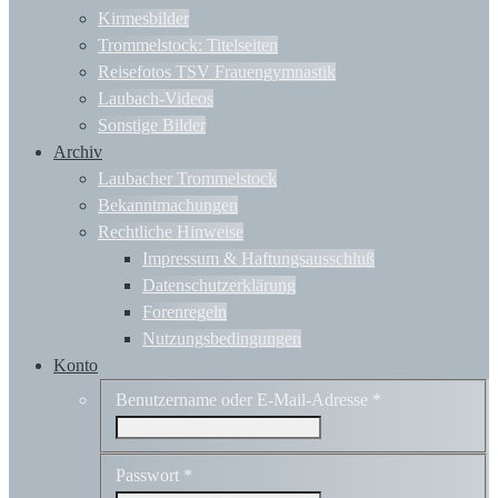
Kirmesbilder
Trommelstock: Titelseiten
Reisefotos TSV Frauengymnastik
Laubach-Videos
Sonstige Bilder
Archiv
Laubacher Trommelstock
Bekanntmachungen
Rechtliche Hinweise
Impressum & Haftungsausschluß
Datenschutzerklärung
Forenregeln
Nutzungsbedingungen
Konto
Benutzername oder E-Mail-Adresse
*
Passwort
*