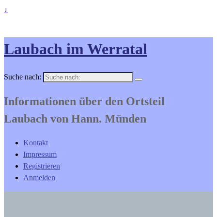
↓
Laubach im Werratal
Suche nach:
Informationen über den Ortsteil
Laubach von Hann. Münden
Kontakt
Impressum
Registrieren
Anmelden