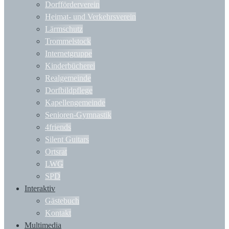
Dorfförderverein
Heimat- und Verkehrsverein
Lärmschutz
Trommelstock
Internetgruppe
Kinderbücherei
Realgemeinde
Dorfbildpflege
Kapellengemeinde
Senioren-Gymnastik
4friends
Silent Guitars
Ortsrat
LWG
SPD
Interaktiv
Gästebuch
Kontakt
Multimedia