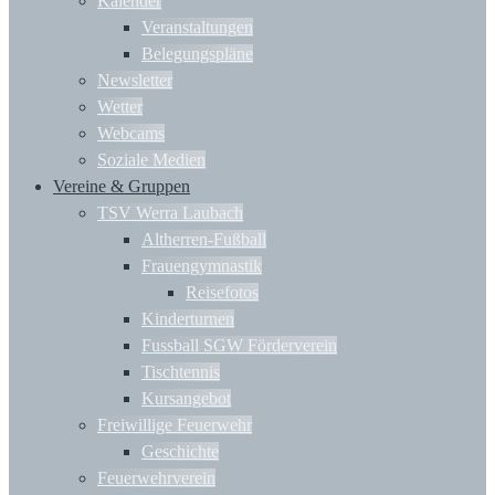
Kalender
Veranstaltungen
Belegungspläne
Newsletter
Wetter
Webcams
Soziale Medien
Vereine & Gruppen
TSV Werra Laubach
Altherren-Fußball
Frauengymnastik
Reisefotos
Kinderturnen
Fussball SGW Förderverein
Tischtennis
Kursangebot
Freiwillige Feuerwehr
Geschichte
Feuerwehrverein