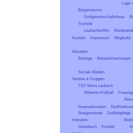
Lage 
Bürgerservice
Dorfgemeinschaftshaus
B
Touristik
Laubachtreffen
Rundwand
Kontakt
Impressum
Mitglieder
Aktuelles
Beiträge
Bekanntmachungen
Soziale Medien
Vereine & Gruppen
TSV Werra Laubach
Altherren-Fußball
Fraueng
Reis
Feuerwehrverein
Dorfförderve
Realgemeinde
Dorfbildpflege
Interaktiv
Mult
Gästebuch
Kontakt
K