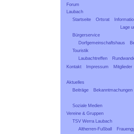
Forum
Laubach
Startseite
Ortsrat
Informati
Lage 
Bürgerservice
Dorfgemeinschaftshaus
B
Touristik
Laubachtreffen
Rundwand
Kontakt
Impressum
Mitglieder
Aktuelles
Beiträge
Bekanntmachungen
Soziale Medien
Vereine & Gruppen
TSV Werra Laubach
Altherren-Fußball
Fraueng