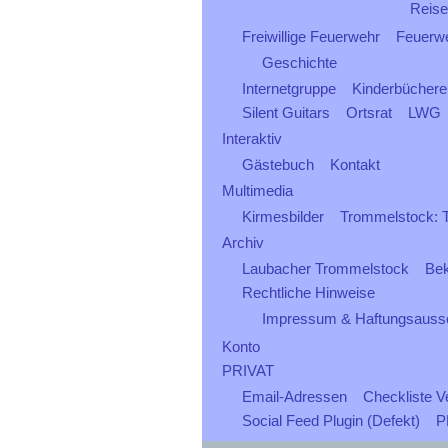
Reise
Freiwillige Feuerwehr
Feuerwe
Geschichte
Internetgruppe
Kinderbüchere
Silent Guitars
Ortsrat
LWG
Interaktiv
Gästebuch
Kontakt
Multimedia
Kirmesbilder
Trommelstock: Ti
Archiv
Laubacher Trommelstock
Be
Rechtliche Hinweise
Impressum & Haftungsauss
Konto
PRIVAT
Email-Adressen
Checkliste V
Social Feed Plugin (Defekt)
P