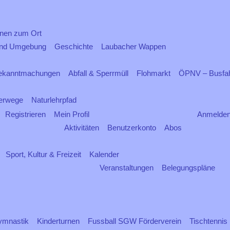
onen zum Ort
und Umgebung
Geschichte
Laubacher Wappen
ekanntmachungen
Abfall & Sperrmüll
Flohmarkt
ÖPNV – Busfah
erwege
Naturlehrpfad
Registrieren
Mein Profil
Anmelde
Aktivitäten
Benutzerkonto
Abos
Sport, Kultur & Freizeit
Kalender
Veranstaltungen
Belegungspläne
ymnastik
Kinderturnen
Fussball SGW Förderverein
Tischtennis