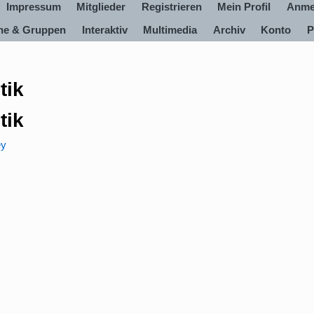
Impressum
Mitglieder
Registrieren
Mein Profil
Anme
ine & Gruppen
Interaktiv
Multimedia
Archiv
Konto
P
tik
tik
ey