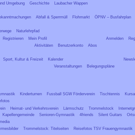
und Umgebung
Geschichte
Laubacher Wappen
ekanntmachungen
Abfall & Sperrmüll
Flohmarkt
ÖPNV – Busfahrplan
erwege
Naturlehrpfad
Registrieren
Mein Profil
Anmelden
Reg
Aktivitäten
Benutzerkonto
Abos
Sport, Kultur & Freizeit
Kalender
Newsle
Veranstaltungen
Belegungspläne
ymnastik
Kinderturnen
Fussball SGW Förderverein
Tischtennis
Kursa
efotos
rein
Heimat- und Verkehrsverein
Lärmschutz
Trommelstock
Internetg
Kapellengemeinde
Senioren-Gymnastik
4friends
Silent Guitars
Orts
imedia
irmesbilder
Trommelstock: Titelseiten
Reisefotos TSV Frauengymnastik