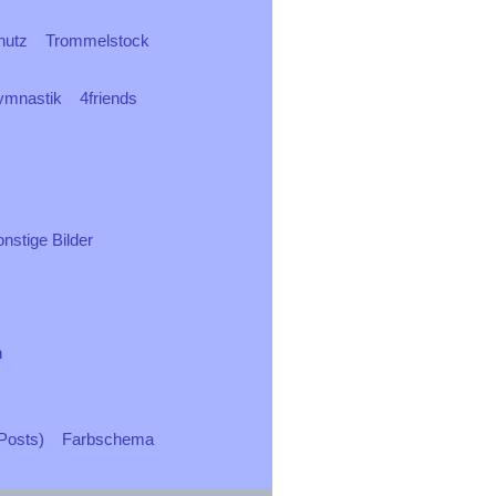
hutz
Trommelstock
ymnastik
4friends
nstige Bilder
n
Posts)
Farbschema