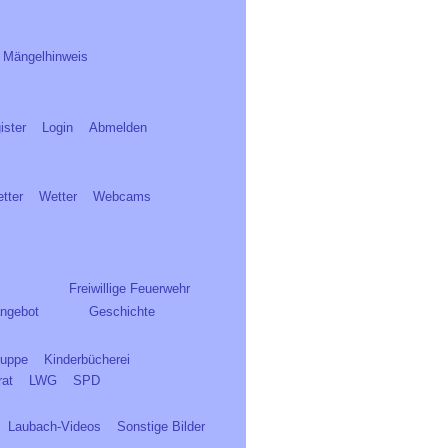
Mängelhinweis
ister
Login
Abmelden
tter
Wetter
Webcams
Freiwillige Feuerwehr
ngebot
Geschichte
ruppe
Kinderbücherei
rat
LWG
SPD
Laubach-Videos
Sonstige Bilder