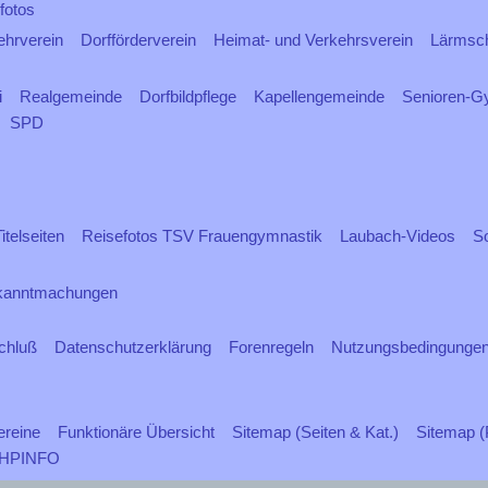
fotos
hrverein
Dorfförderverein
Heimat- und Verkehrsverein
Lärmsc
i
Realgemeinde
Dorfbildpflege
Kapellengemeinde
Senioren-G
SPD
telseiten
Reisefotos TSV Frauengymnastik
Laubach-Videos
So
kanntmachungen
chluß
Datenschutzerklärung
Forenregeln
Nutzungsbedingunge
ereine
Funktionäre Übersicht
Sitemap (Seiten & Kat.)
Sitemap (
HPINFO