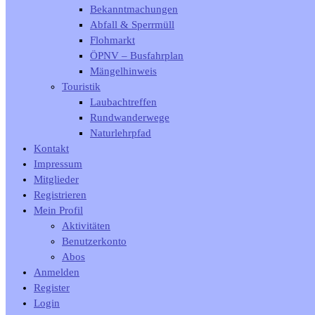
Bekanntmachungen
Abfall & Sperrmüll
Flohmarkt
ÖPNV – Busfahrplan
Mängelhinweis
Touristik
Laubachtreffen
Rundwanderwege
Naturlehrpfad
Kontakt
Impressum
Mitglieder
Registrieren
Mein Profil
Aktivitäten
Benutzerkonto
Abos
Anmelden
Register
Login