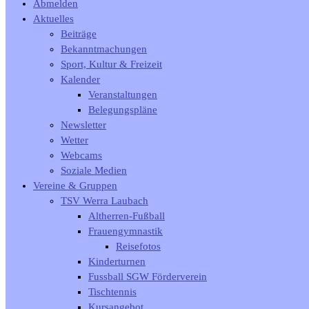
Abmelden
Aktuelles
Beiträge
Bekanntmachungen
Sport, Kultur & Freizeit
Kalender
Veranstaltungen
Belegungspläne
Newsletter
Wetter
Webcams
Soziale Medien
Vereine & Gruppen
TSV Werra Laubach
Altherren-Fußball
Frauengymnastik
Reisefotos
Kinderturnen
Fussball SGW Förderverein
Tischtennis
Kursangebot