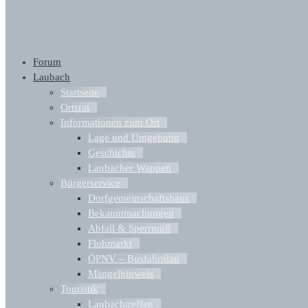
Forum
Laubach
Startseite
Ortsrat
Informationen zum Ort
Lage und Umgebung
Geschichte
Laubacher Wappen
Bürgerservice
Dorfgemeinschaftshaus
Bekanntmachungen
Abfall & Sperrmüll
Flohmarkt
ÖPNV – Busfahrplan
Mängelhinweis
Touristik
Laubachtreffen