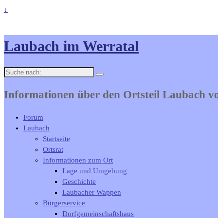
↓
Laubach im Werratal
Suche
nach:
Informationen über den Ortsteil Laubach 
Forum
Laubach
Startseite
Ortsrat
Informationen zum Ort
Lage und Umgebung
Geschichte
Laubacher Wappen
Bürgerservice
Dorfgemeinschaftshaus