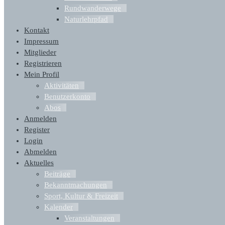
Rundwanderwege
Naturlehrpfad
Kontakt
Impressum
Mitglieder
Registrieren
Mein Profil
Aktivitäten
Benutzerkonto
Abos
Anmelden
Register
Login
Abmelden
Aktuelles
Beiträge
Bekanntmachungen
Sport, Kultur & Freizeit
Kalender
Veranstaltungen