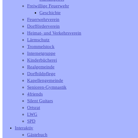
Freiwillige Feuerwehr
Geschichte
Feuerwehrverein
Dorfförderverein
Heimat- und Verkehrsverein
Lärmschutz
Trommelstock
Internetgruppe
Kinderbücherei
Realgemeinde
Dorfbildpflege
Kapellengemeinde
Senioren-Gymnastik
4friends
Silent Guitars
Ortsrat
LWG
SPD
Interaktiv
Gästebuch