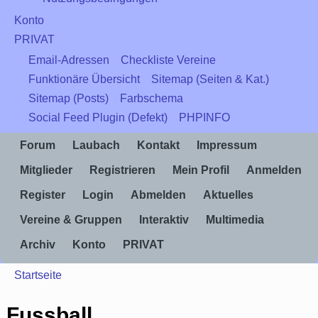
Konto
PRIVAT
Email-Adressen
Checkliste Vereine
Funktionäre Übersicht
Sitemap (Seiten & Kat.)
Sitemap (Posts)
Farbschema
Social Feed Plugin (Defekt)
PHPINFO
Forum
Laubach
Kontakt
Impressum
Mitglieder
Registrieren
Mein Profil
Anmelden
Register
Login
Abmelden
Aktuelles
Vereine & Gruppen
Interaktiv
Multimedia
Archiv
Konto
PRIVAT
Startseite
Fussball