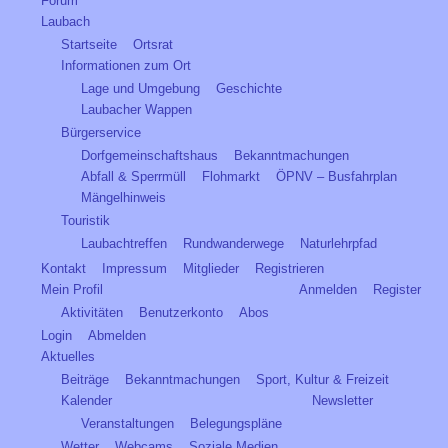
Forum
Laubach
Startseite
Ortsrat
Informationen zum Ort
Lage und Umgebung
Geschichte
Laubacher Wappen
Bürgerservice
Dorfgemeinschaftshaus
Bekanntmachungen
Abfall & Sperrmüll
Flohmarkt
ÖPNV – Busfahrplan
Mängelhinweis
Touristik
Laubachtreffen
Rundwanderwege
Naturlehrpfad
Kontakt
Impressum
Mitglieder
Registrieren
Mein Profil
Anmelden
Register
Aktivitäten
Benutzerkonto
Abos
Login
Abmelden
Aktuelles
Beiträge
Bekanntmachungen
Sport, Kultur & Freizeit
Kalender
Newsletter
Veranstaltungen
Belegungspläne
Wetter
Webcams
Soziale Medien