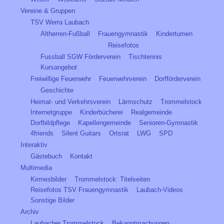
Vereine & Gruppen
TSV Werra Laubach
Altherren-Fußball
Frauengymnastik
Kinderturnen
Reisefotos
Fussball SGW Förderverein
Tischtennis
Kursangebot
Freiwillige Feuerwehr
Feuerwehrverein
Dorfförderverein
Geschichte
Heimat- und Verkehrsverein
Lärmschutz
Trommelstock
Internetgruppe
Kinderbücherei
Realgemeinde
Dorfbildpflege
Kapellengemeinde
Senioren-Gymnastik
4friends
Silent Guitars
Ortsrat
LWG
SPD
Interaktiv
Gästebuch
Kontakt
Multimedia
Kirmesbilder
Trommelstock: Titelseiten
Reisefotos TSV Frauengymnastik
Laubach-Videos
Sonstige Bilder
Archiv
Laubacher Trommelstock
Bekanntmachungen