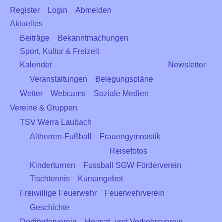
Register
Login
Abmelden
Aktuelles
Beiträge
Bekanntmachungen
Sport, Kultur & Freizeit
Kalender
Newsletter
Veranstaltungen
Belegungspläne
Wetter
Webcams
Soziale Medien
Vereine & Gruppen
TSV Werra Laubach
Altherren-Fußball
Frauengymnastik
Reisefotos
Kinderturnen
Fussball SGW Förderverein
Tischtennis
Kursangebot
Freiwillige Feuerwehr
Feuerwehrverein
Geschichte
Dorfförderverein
Heimat- und Verkehrsverein