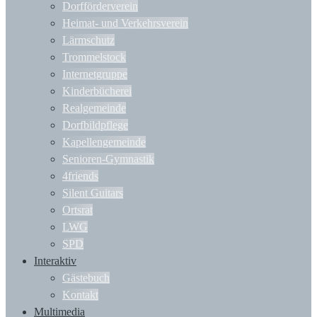
Dorfförderverein
Heimat- und Verkehrsverein
Lärmschutz
Trommelstock
Internetgruppe
Kinderbücherei
Realgemeinde
Dorfbildpflege
Kapellengemeinde
Senioren-Gymnastik
4friends
Silent Guitars
Ortsrat
LWG
SPD
Interaktiv
Gästebuch
Kontakt
Multimedia