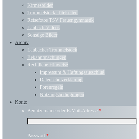
Kirmesbilder
Trommelstock: Titelseiten
Reisefotos TSV Frauengymnastik
Laubach-Videos
Sonstige Bilder
Archiv
Laubacher Trommelstock
Bekanntmachungen
Rechtliche Hinweise
Impressum & Haftungsausschluß
Datenschutzerklärung
Forenregeln
Nutzungsbedingungen
Konto
Benutzername oder E-Mail-Adresse
*
Passwort
*