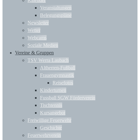
Kalender
Veranstaltungen
Belegungspläne
Newsletter
Wetter
Webcams
Soziale Medien
Vereine & Gruppen
TSV Werra Laubach
Altherren-Fußball
Frauengymnastik
Reisefotos
Kinderturnen
Fussball SGW Förderverein
Tischtennis
Kursangebot
Freiwillige Feuerwehr
Geschichte
Feuerwehrverein