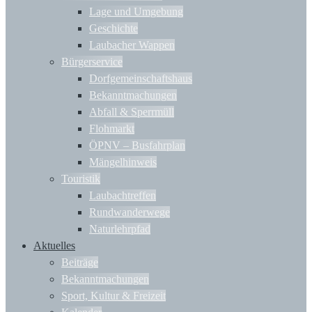
Lage und Umgebung
Geschichte
Laubacher Wappen
Bürgerservice
Dorfgemeinschaftshaus
Bekanntmachungen
Abfall & Sperrmüll
Flohmarkt
ÖPNV – Busfahrplan
Mängelhinweis
Touristik
Laubachtreffen
Rundwanderwege
Naturlehrpfad
Aktuelles
Beiträge
Bekanntmachungen
Sport, Kultur & Freizeit