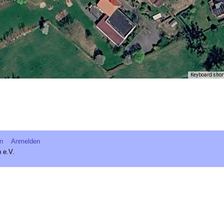
Keyboard shor
en
Anmelden
 e.V.