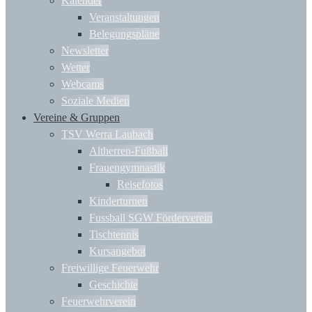
Kalender
Veranstaltungen
Belegungspläne
Newsletter
Wetter
Webcams
Soziale Medien
Vereine & Gruppen
TSV Werra Laubach
Altherren-Fußball
Frauengymnastik
Reisefotos
Kinderturnen
Fussball SGW Förderverein
Tischtennis
Kursangebot
Freiwillige Feuerwehr
Geschichte
Feuerwehrverein