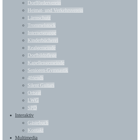
Dorfförderverein
Heimat- und Verkehrsverein
Lärmschutz
Trommelstock
Internetgruppe
Kinderbücherei
Realgemeinde
Dorfbildpflege
Kapellengemeinde
Senioren-Gymnastik
4friends
Silent Guitars
Ortsrat
LWG
SPD
Interaktiv
Gästebuch
Kontakt
Multimedia