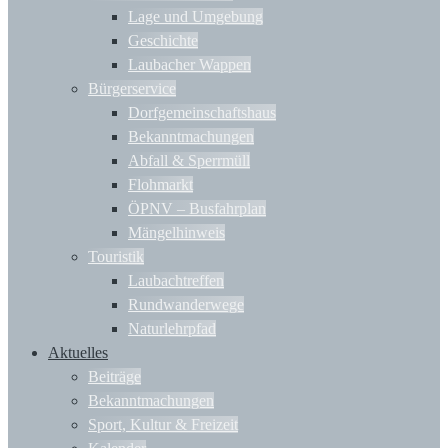
Lage und Umgebung
Geschichte
Laubacher Wappen
Bürgerservice
Dorfgemeinschaftshaus
Bekanntmachungen
Abfall & Sperrmüll
Flohmarkt
ÖPNV – Busfahrplan
Mängelhinweis
Touristik
Laubachtreffen
Rundwanderwege
Naturlehrpfad
Aktuelles
Beiträge
Bekanntmachungen
Sport, Kultur & Freizeit