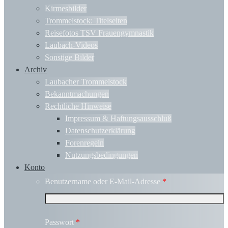
Kirmesbilder
Trommelstock: Titelseiten
Reisefotos TSV Frauengymnastik
Laubach-Videos
Sonstige Bilder
Archiv
Laubacher Trommelstock
Bekanntmachungen
Rechtliche Hinweise
Impressum & Haftungsausschluß
Datenschutzerklärung
Forenregeln
Nutzungsbedingungen
Konto
Benutzername oder E-Mail-Adresse
*
Passwort
*