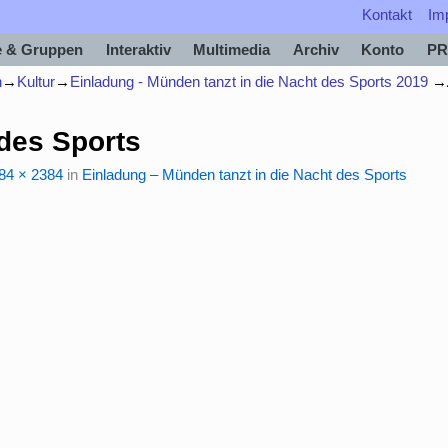
Kontakt
Im
e & Gruppen
Interaktiv
Multimedia
Archiv
Konto
PR
n
→
Kultur
→
Einladung - Münden tanzt in die Nacht des Sports 2019
→
des Sports
84 × 2384
in
Einladung – Münden tanzt in die Nacht des Sports