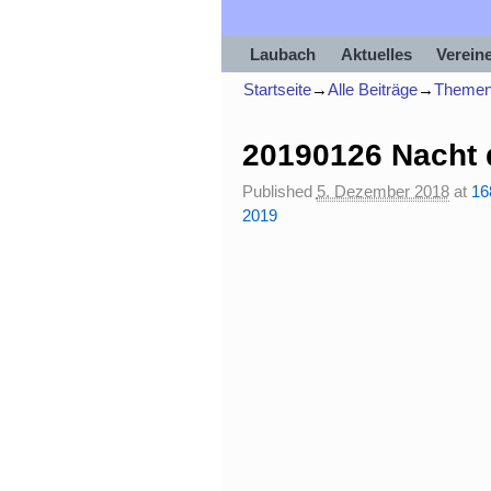
Laubach
Aktuelles
Verein
Startseite
→
Alle Beiträge
→
Theme
20190126 Nacht 
Bilder-Navigation
Published
5. Dezember 2018
at
16
2019
Bilder-Navigation