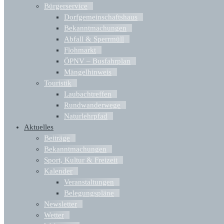
Bürgerservice
Dorfgemeinschaftshaus
Bekanntmachungen
Abfall & Sperrmüll
Flohmarkt
ÖPNV – Busfahrplan
Mängelhinweis
Touristik
Laubachtreffen
Rundwanderwege
Naturlehrpfad
Aktuelles
Beiträge
Bekanntmachungen
Sport, Kultur & Freizeit
Kalender
Veranstaltungen
Belegungspläne
Newsletter
Wetter