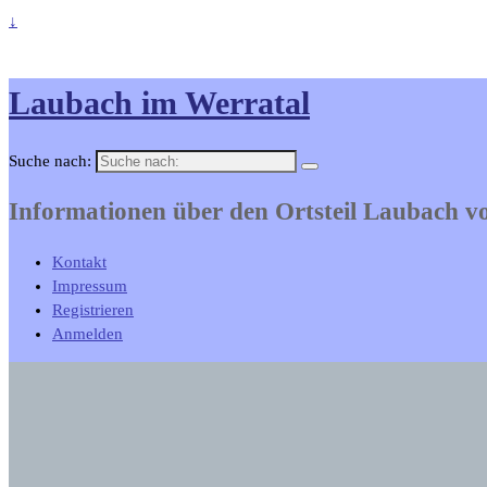
↓
Laubach im Werratal
Suche nach:
Informationen über den Ortsteil Laubach 
Kontakt
Impressum
Registrieren
Anmelden