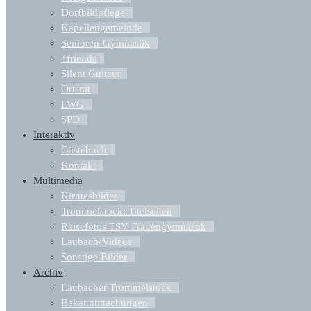
Dorfbildpflege
Kapellengemeinde
Senioren-Gymnastik
4friends
Silent Guitars
Ortsrat
LWG
SPD
Interaktiv
Gästebuch
Kontakt
Multimedia
Kirmesbilder
Trommelstock: Titelseiten
Reisefotos TSV Frauengymnastik
Laubach-Videos
Sonstige Bilder
Archiv
Laubacher Trommelstock
Bekanntmachungen