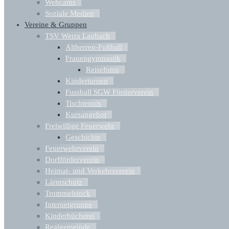
Webcams
Soziale Medien
Vereine & Gruppen
TSV Werra Laubach
Altherren-Fußball
Frauengymnastik
Reisefotos
Kinderturnen
Fussball SGW Förderverein
Tischtennis
Kursangebot
Freiwillige Feuerwehr
Geschichte
Feuerwehrverein
Dorfförderverein
Heimat- und Verkehrsverein
Lärmschutz
Trommelstock
Internetgruppe
Kinderbücherei
Realgemeinde