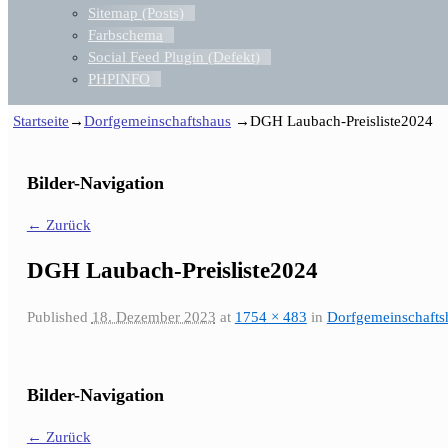
Sitemap (Posts)
Farbschema
Social Feed Plugin (Defekt)
PHPINFO
Startseite
→
Dorfgemeinschaftshaus
→
DGH Laubach-Preisliste2024
Bilder-Navigation
← Zurück
DGH Laubach-Preisliste2024
Published
18. Dezember 2023
at
1754 × 483
in
Dorfgemeinschafts
Bilder-Navigation
← Zurück