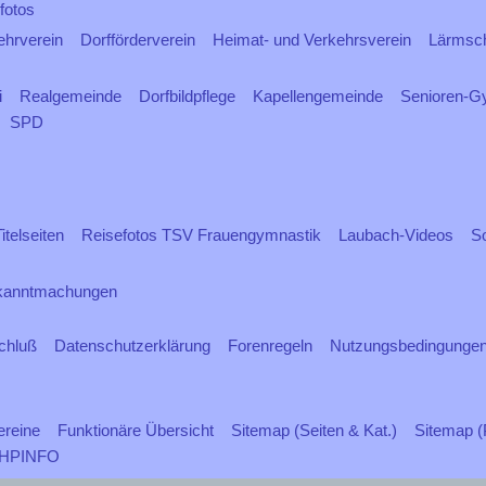
fotos
hrverein
Dorfförderverein
Heimat- und Verkehrsverein
Lärmsc
i
Realgemeinde
Dorfbildpflege
Kapellengemeinde
Senioren-G
SPD
telseiten
Reisefotos TSV Frauengymnastik
Laubach-Videos
So
kanntmachungen
chluß
Datenschutzerklärung
Forenregeln
Nutzungsbedingunge
ereine
Funktionäre Übersicht
Sitemap (Seiten & Kat.)
Sitemap (
HPINFO