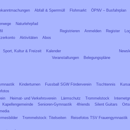
ekanntmachungen
Abfall & Sperrmüll
Flohmarkt
ÖPNV – Busfahrplan
erwege
Naturlehrpfad
il
Registrieren
Anmelden
Register
Log
tzerkonto
Aktivitäten
Abos
Sport, Kultur & Freizeit
Kalender
Newsle
Veranstaltungen
Belegungspläne
ymnastik
Kinderturnen
Fussball SGW Förderverein
Tischtennis
Kursa
efotos
rein
Heimat- und Verkehrsverein
Lärmschutz
Trommelstock
Internetg
Kapellengemeinde
Senioren-Gymnastik
4friends
Silent Guitars
Orts
imedia
irmesbilder
Trommelstock: Titelseiten
Reisefotos TSV Frauengymnastik