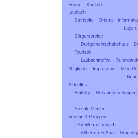
Forum
Kontakt
Laubach
Startseite
Ortsrat
Informati
Lage 
Bürgerservice
Dorfgemeinschaftshaus
B
Touristik
Laubachtreffen
Rundwand
Mitglieder
Impressum
Mein Pro
Benu
Aktuelles
Beiträge
Bekanntmachungen
Soziale Medien
Vereine & Gruppen
TSV Werra Laubach
Altherren-Fußball
Fraueng