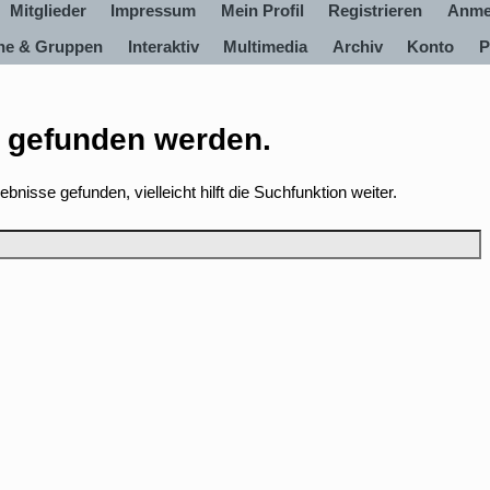
Mitglieder
Impressum
Mein Profil
Registrieren
Anme
ine & Gruppen
Interaktiv
Multimedia
Archiv
Konto
P
s gefunden werden.
nisse gefunden, vielleicht hilft die Suchfunktion weiter.