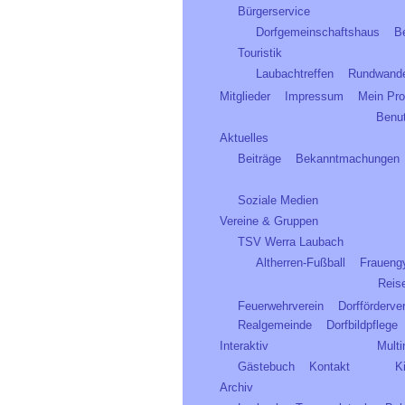
Bürgerservice
Dorfgemeinschaftshaus
B
Touristik
Laubachtreffen
Rundwand
Mitglieder
Impressum
Mein Prof
Benu
Aktuelles
Beiträge
Bekanntmachungen
Soziale Medien
Vereine & Gruppen
TSV Werra Laubach
Altherren-Fußball
Fraueng
Reis
Feuerwehrverein
Dorfförderve
Realgemeinde
Dorfbildpflege
Interaktiv
Mult
Gästebuch
Kontakt
K
Archiv