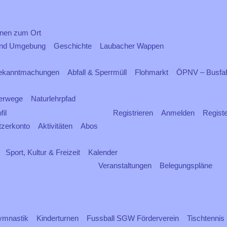
onen zum Ort
und Umgebung
Geschichte
Laubacher Wappen
ekanntmachungen
Abfall & Sperrmüll
Flohmarkt
ÖPNV – Busfah
erwege
Naturlehrpfad
fil
Registrieren
Anmelden
Regist
tzerkonto
Aktivitäten
Abos
Sport, Kultur & Freizeit
Kalender
Veranstaltungen
Belegungspläne
ymnastik
Kinderturnen
Fussball SGW Förderverein
Tischtennis