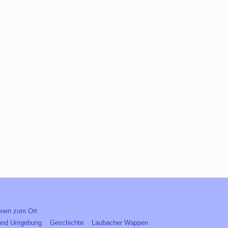
onen zum Ort
und Umgebung
Geschichte
Laubacher Wappen