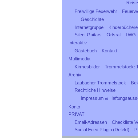
Reise
Freiwillige Feuerwehr
Feuerwe
Geschichte
Internetgruppe
Kinderbüchere
Silent Guitars
Ortsrat
LWG
Interaktiv
Gästebuch
Kontakt
Multimedia
Kirmesbilder
Trommelstock: Ti
Archiv
Laubacher Trommelstock
Be
Rechtliche Hinweise
Impressum & Haftungsauss
Konto
PRIVAT
Email-Adressen
Checkliste V
Social Feed Plugin (Defekt)
P