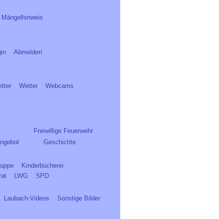
Mängelhinweis
in
Abmelden
tter
Wetter
Webcams
Freiwillige Feuerwehr
ngebot
Geschichte
ruppe
Kinderbücherei
rat
LWG
SPD
Laubach-Videos
Sonstige Bilder