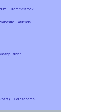
hutz
Trommelstock
ymnastik
4friends
nstige Bilder
n
Posts)
Farbschema