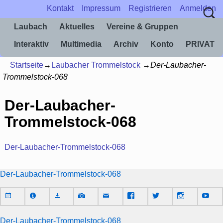
Kontakt
Impressum
Registrieren
Anmelden
Laubach
Aktuelles
Vereine & Gruppen
Interaktiv
Multimedia
Archiv
Konto
PRIVAT
Startseite
→
Laubacher Trommelstock
→
Der-Laubacher-
Trommelstock-068
Der-Laubacher-
Trommelstock-068
Der-Laubacher-Trommelstock-068
Der-Laubacher-Trommelstock-068
Der-Laubacher-Trommelstock-068