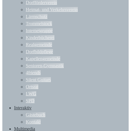
Dorfförderverein
Heimat- und Verkehrsverein
Lärmschutz
Trommelstock
Internetgruppe
Kinderbücherei
Realgemeinde
Dorfbildpflege
Kapellengemeinde
Senioren-Gymnastik
4friends
Silent Guitars
Ortsrat
LWG
SPD
Interaktiv
Gästebuch
Kontakt
Multimedia