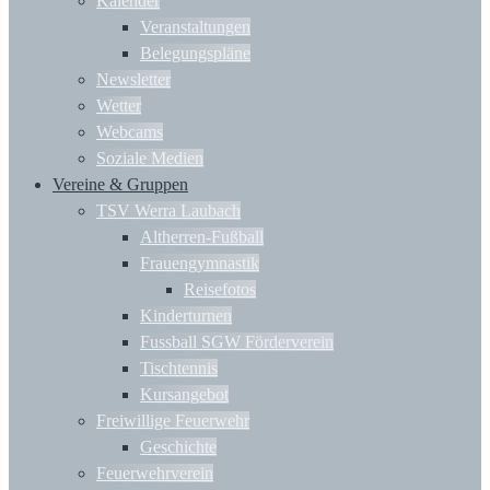
Kalender
Veranstaltungen
Belegungspläne
Newsletter
Wetter
Webcams
Soziale Medien
Vereine & Gruppen
TSV Werra Laubach
Altherren-Fußball
Frauengymnastik
Reisefotos
Kinderturnen
Fussball SGW Förderverein
Tischtennis
Kursangebot
Freiwillige Feuerwehr
Geschichte
Feuerwehrverein