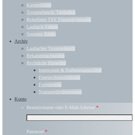
Kirmesbilder
Trommelstock: Titelseiten
Reisefotos TSV Frauengymnastik
Laubach-Videos
Sonstige Bilder
Archiv
Laubacher Trommelstock
Bekanntmachungen
Rechtliche Hinweise
Impressum & Haftungsausschluß
Datenschutzerklärung
Forenregeln
Nutzungsbedingungen
Konto
Benutzername oder E-Mail-Adresse
*
Passwort
*