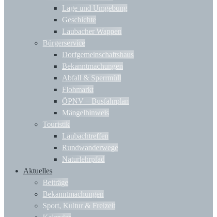
Lage und Umgebung
Geschichte
Laubacher Wappen
Bürgerservice
Dorfgemeinschaftshaus
Bekanntmachungen
Abfall & Sperrmüll
Flohmarkt
ÖPNV – Busfahrplan
Mängelhinweis
Touristik
Laubachtreffen
Rundwanderwege
Naturlehrpfad
Aktuelles
Beiträge
Bekanntmachungen
Sport, Kultur & Freizeit