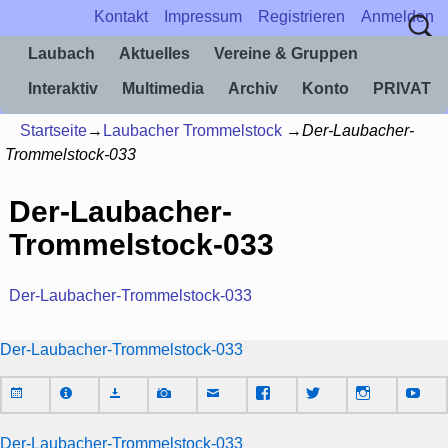
Kontakt
Impressum
Registrieren
Anmelden
Laubach
Aktuelles
Vereine & Gruppen
Interaktiv
Multimedia
Archiv
Konto
PRIVAT
Startseite
→
Laubacher Trommelstock
→
Der-Laubacher-
Trommelstock-033
Der-Laubacher-
Trommelstock-033
Der-Laubacher-Trommelstock-033
Der-Laubacher-Trommelstock-033
Der-Laubacher-Trommelstock-033