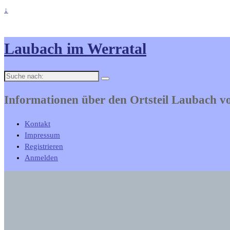
↓
Laubach im Werratal
Suche
nach:
Informationen über den Ortsteil Laubach 
Kontakt
Impressum
Registrieren
Anmelden