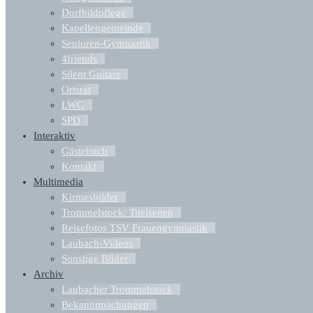
Dorfbildpflege
Kapellengemeinde
Senioren-Gymnastik
4friends
Silent Guitars
Ortsrat
LWG
SPD
Interaktiv
Gästebuch
Kontakt
Multimedia
Kirmesbilder
Trommelstock: Titelseiten
Reisefotos TSV Frauengymnastik
Laubach-Videos
Sonstige Bilder
Archiv
Laubacher Trommelstock
Bekanntmachungen