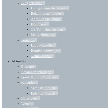
Bürgerservice
Dorfgemeinschaftshaus
Bekanntmachungen
Abfall & Sperrmüll
Flohmarkt
ÖPNV – Busfahrplan
Mängelhinweis
Touristik
Laubachtreffen
Rundwanderwege
Naturlehrpfad
Aktuelles
Beiträge
Bekanntmachungen
Sport, Kultur & Freizeit
Kalender
Veranstaltungen
Belegungspläne
Newsletter
Wetter