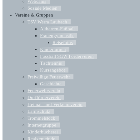
Webcams
Soziale Medien
Vereine & Gruppen
TSV Werra Laubach
Altherren-Fußball
Frauengymnastik
Reisefotos
Kinderturnen
Fussball SGW Förderverein
Tischtennis
Kursangebot
Freiwillige Feuerwehr
Geschichte
Feuerwehrverein
Dorfförderverein
Heimat- und Verkehrsverein
Lärmschutz
Trommelstock
Internetgruppe
Kinderbücherei
Realgemeinde