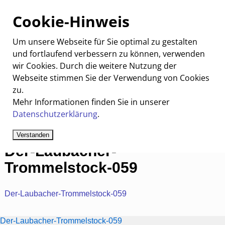
Kontakt
Impressum
Registrieren
Anmelden
Cookie-Hinweis
Um unsere Webseite für Sie optimal zu gestalten
und fortlaufend verbessern zu können, verwenden
wir Cookies. Durch die weitere Nutzung der
Laubach
Aktuelles
Vereine & Gruppen
Webseite stimmen Sie der Verwendung von Cookies
zu.
Interaktiv
Multimedia
Archiv
Konto
PRIVAT
Mehr Informationen finden Sie in unserer
Startseite
→
Laubacher Trommelstock
→
Der-Laubacher-
Datenschutzerklärung
.
Trommelstock-059
Der-Laubacher-
Trommelstock-059
Der-Laubacher-Trommelstock-059
Der-Laubacher-Trommelstock-059