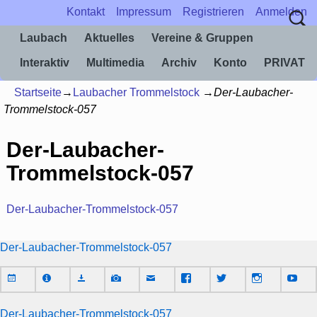
Kontakt
Impressum
Registrieren
Anmelden
Laubach
Aktuelles
Vereine & Gruppen
Interaktiv
Multimedia
Archiv
Konto
PRIVAT
Startseite
→
Laubacher Trommelstock
→
Der-Laubacher-
Trommelstock-057
Der-Laubacher-
Trommelstock-057
Der-Laubacher-Trommelstock-057
Der-Laubacher-Trommelstock-057
Der-Laubacher-Trommelstock-057