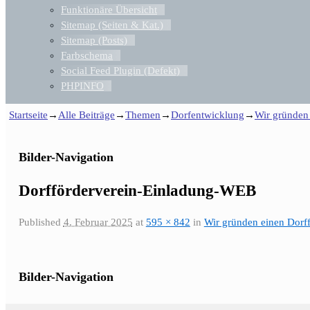
Funktionäre Übersicht
Sitemap (Seiten & Kat.)
Sitemap (Posts)
Farbschema
Social Feed Plugin (Defekt)
PHPINFO
Startseite
→
Alle Beiträge
→
Themen
→
Dorfentwicklung
→
Wir gründen 
Bilder-Navigation
Dorfförderverein-Einladung-WEB
Published
4. Februar 2025
at
595 × 842
in
Wir gründen einen Dorff
Bilder-Navigation