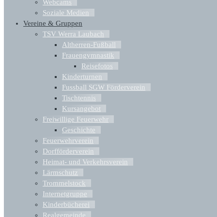
Webcams
Soziale Medien
Vereine & Gruppen
TSV Werra Laubach
Altherren-Fußball
Frauengymnastik
Reisefotos
Kinderturnen
Fussball SGW Förderverein
Tischtennis
Kursangebot
Freiwillige Feuerwehr
Geschichte
Feuerwehrverein
Dorfförderverein
Heimat- und Verkehrsverein
Lärmschutz
Trommelstock
Internetgruppe
Kinderbücherei
Realgemeinde