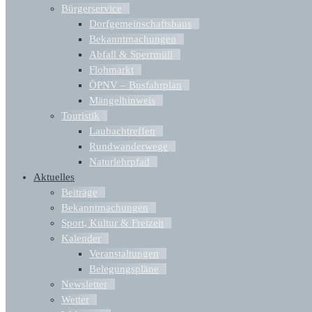
Bürgerservice
Dorfgemeinschaftshaus
Bekanntmachungen
Abfall & Sperrmüll
Flohmarkt
ÖPNV – Busfahrplan
Mängelhinweis
Touristik
Laubachtreffen
Rundwanderwege
Naturlehrpfad
Aktuelles
Beiträge
Bekanntmachungen
Sport, Kultur & Freizeit
Kalender
Veranstaltungen
Belegungspläne
Newsletter
Wetter