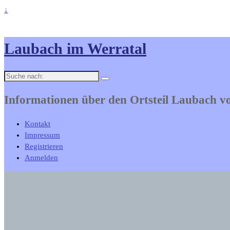
↓
Laubach im Werratal
Suche
nach:
Informationen über den Ortsteil Laubach 
Kontakt
Impressum
Registrieren
Anmelden