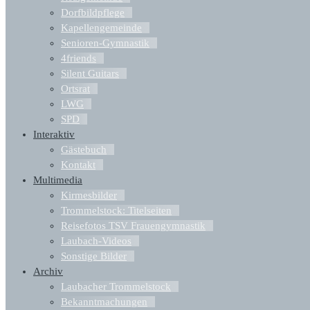
Dorfbildpflege
Kapellengemeinde
Senioren-Gymnastik
4friends
Silent Guitars
Ortsrat
LWG
SPD
Interaktiv
Gästebuch
Kontakt
Multimedia
Kirmesbilder
Trommelstock: Titelseiten
Reisefotos TSV Frauengymnastik
Laubach-Videos
Sonstige Bilder
Archiv
Laubacher Trommelstock
Bekanntmachungen